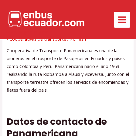
Ir
al
Cooperativa de Transportes
contenido
MAIN
Panamericana Internacional
Entro, hago click y me fuí!
MEN
/
Cooperativas de transporte
/ Por
fish
Cooperativa de Transporte Panamericana es una de las
pioneras en el trasporte de Pasajeros en Ecuador y países
como Colombia y Perú. Panamericana nació el año 1953
realizando la ruta Riobamba a Alausí y viceversa. Junto con el
transporte terrestre ofrecen los servicios de encomiendas y
fletes fuera del pais.
Datos de contacto de
Panamericana