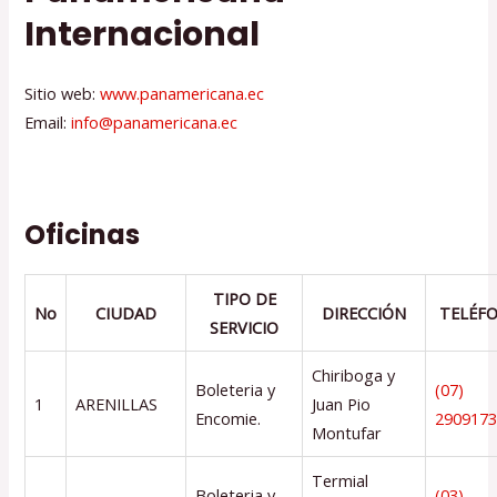
Internacional
Sitio web:
www.panamericana.ec
Email:
info@panamericana.ec
Oficinas
TIPO DE
No
CIUDAD
DIRECCIÓN
TELÉF
SERVICIO
Chiriboga y
Boleteria y
(07)
1
ARENILLAS
Juan Pio
Encomie.
290917
Montufar
Termial
Boleteria y
(03)