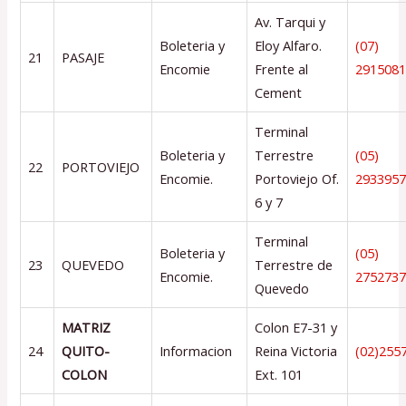
Av. Tarqui y
Boleteria y
Eloy Alfaro.
(07)
21
PASAJE
Encomie
Frente al
291508
Cement
Terminal
Boleteria y
Terrestre
(05)
22
PORTOVIEJO
Encomie.
Portoviejo Of.
293395
6 y 7
Terminal
Boleteria y
(05)
23
QUEVEDO
Terrestre de
Encomie.
275273
Quevedo
MATRIZ
Colon E7-31 y
24
QUITO-
Informacion
Reina Victoria
(02)255
COLON
Ext. 101