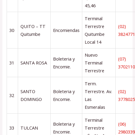
45,46
Terminal
QUITO – TT
Terrestre
(02)
30
Encomiendas
Quitumbe
Quitumbe
382477
Local 14
Nuevo
Boleteria y
(07)
31
SANTA ROSA
Terminal
Encomie.
370211
Terrestre
Term.
SANTO
Boleteria y
Terrestre. Av.
(02)
32
DOMINGO
Encomie.
Las
377802
Esmeralas
Terminal
Boleteria y
(06)
33
TULCAN
Terrestre
Encomie.
298033