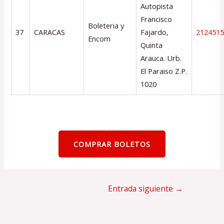
Autopista
Francisco
Boleteria y
37
CARACAS
Fajardo,
212451
Encom
Quinta
Arauca. Urb.
El Paraiso Z.P.
1020
COMPRAR BOLETOS
Navegación
Entrada siguiente
→
de
entradas