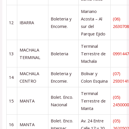
Mariano
Boleteria y
Acosta – Al
(06)
12
IBARRA
Encomie.
sur del
263070
Parque Ejido
Terminal
MACHALA
13
Boleteria
Terrestre de
099144
TERMINAL
Machala
MACHALA
Boleteria y
Bolivar y
(07)
14
CENTRO
Encomie.
Colon Esquina
293014
Terminal
Bolet. Enco.
(05)
15
MANTA
Terrestre de
Nacional
245000
Manta
Bolet. Enco.
Av. 24 Entre
(05)
16
MANTA
Internac
Calle 17 y 20
262050