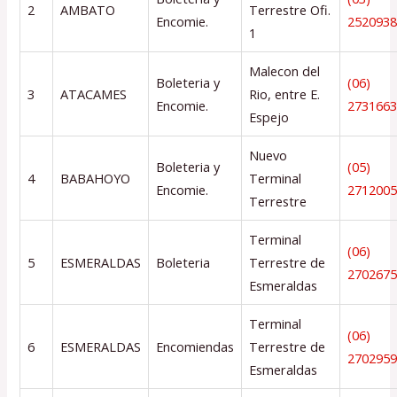
2
AMBATO
Terrestre Ofi.
Encomie.
252093
1
Malecon del
Boleteria y
(06)
3
ATACAMES
Rio, entre E.
Encomie.
273166
Espejo
Nuevo
Boleteria y
(05)
4
BABAHOYO
Terminal
Encomie.
271200
Terrestre
Terminal
(06)
5
ESMERALDAS
Boleteria
Terrestre de
270267
Esmeraldas
Terminal
(06)
6
ESMERALDAS
Encomiendas
Terrestre de
270295
Esmeraldas