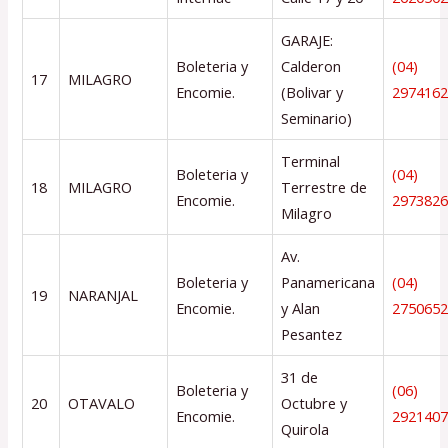
GARAJE:
Boleteria y
Calderon
(04)
17
MILAGRO
Encomie.
(Bolivar y
297416
Seminario)
Terminal
Boleteria y
(04)
18
MILAGRO
Terrestre de
Encomie.
297382
Milagro
Av.
Boleteria y
Panamericana
(04)
19
NARANJAL
Encomie.
y Alan
275065
Pesantez
31 de
Boleteria y
(06)
20
OTAVALO
Octubre y
Encomie.
292140
Quirola