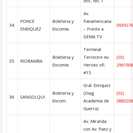
ofic. No. 1
Av.
PONCE
Boleteria y
Panamericana
34
093927
ENRIQUEZ
Encomie.
– Frente a
GEMA TV
Terminal
Boleteria y
Terrestre Av.
(03)
35
RIOBAMBA
Encomie.
Heroes ofi.
296190
#15
Gral. Enriquez
Boleteria y
(Diag.
(02)
36
SANGOLQUI
Encom.
Academia de
388020
Guerra)
Av. Miranda
con Av. Paez y