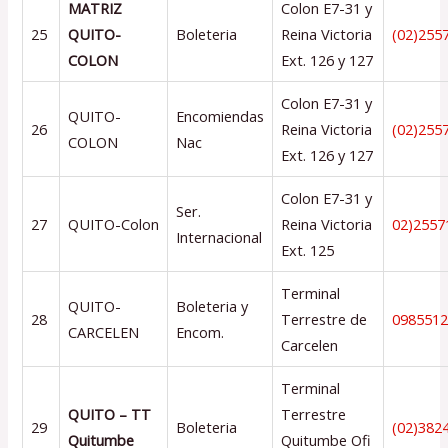
MATRIZ
Colon E7-31 y
25
QUITO-
Boleteria
Reina Victoria
(02)255
COLON
Ext. 126 y 127
Colon E7-31 y
QUITO-
Encomiendas
26
Reina Victoria
(02)255
COLON
Nac
Ext. 126 y 127
Colon E7-31 y
Ser.
27
QUITO-Colon
Reina Victoria
02)2557
Internacional
Ext. 125
Terminal
QUITO-
Boleteria y
28
Terrestre de
098551
CARCELEN
Encom.
Carcelen
Terminal
QUITO – TT
Terrestre
29
Boleteria
(02)382
Quitumbe
Quitumbe Ofi