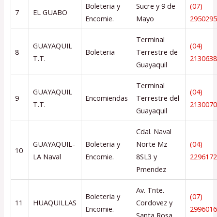
Boleteria y
Sucre y 9 de
(07)
7
EL GUABO
Encomie.
Mayo
295029
Terminal
GUAYAQUIL
(04)
8
Boleteria
Terrestre de
T.T.
213063
Guayaquil
Terminal
GUAYAQUIL
(04)
9
Encomiendas
Terrestre del
T.T.
213007
Guayaquil
Cdal. Naval
GUAYAQUIL-
Boleteria y
Norte Mz
(04)
10
LA Naval
Encomie.
8SL3 y
229617
Pmendez
Av. Tnte.
Boleteria y
(07)
11
HUAQUILLAS
Cordovez y
Encomie.
299601
Santa Rosa